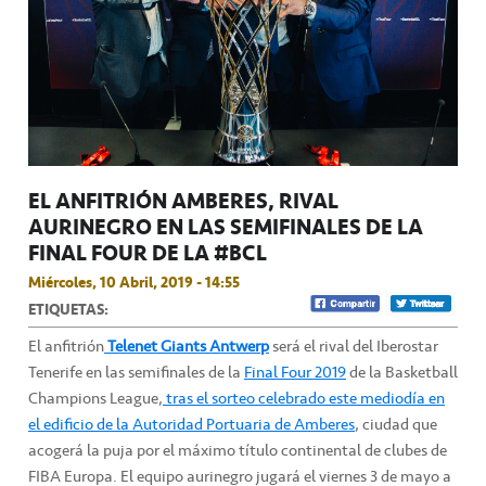
EL ANFITRIÓN AMBERES, RIVAL
AURINEGRO EN LAS SEMIFINALES DE LA
FINAL FOUR DE LA #BCL
Miércoles, 10 Abril, 2019 - 14:55
ETIQUETAS:
El anfitrión
Telenet Giants Antwerp
será el rival del Iberostar
Tenerife en las semifinales de la
Final Four 2019
de la Basketball
Champions League,
tras el sorteo celebrado este mediodía en
el edificio de la Autoridad Portuaria de Amberes
, ciudad que
acogerá la puja por el máximo título continental de clubes de
FIBA Europa. El equipo aurinegro jugará el viernes 3 de mayo a