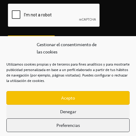
Gestionar el consentimiento de
las cookies
Utilizamos cookies propias y de terceros para fines analíticos y para mostrarte
publicidad personalizada en base a un perfil elaborado a partir de tus hábitos
secretaria@cbcanarias.es
de navegación (por ejemplo, páginas visitadas). Puedes configurar o rechazar
+34 922 253 684
+34 922 315 909
la utilización de cookies.
C/Mercedes, s/n, Pabellón Insular de Tenerife Santiago Martín
Casa del Deporte / 38108 – La Laguna
Acepto
Denegar
POLÍTICA DE PRIVACIDAD
/
POLÍTICA DE COOKIES
/
Preferencias
AVISO LEGAL
/
CONDICIONES
COMERCIALES
/
ACCESIBILIDAD