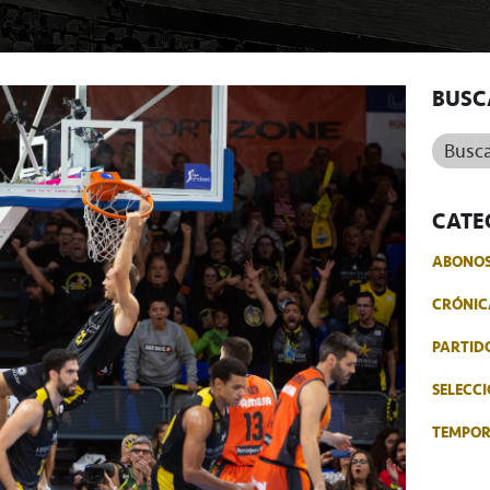
BUSC
Buscar.
CATE
ABONO
CRÓNIC
PARTID
SELECCI
TEMPO