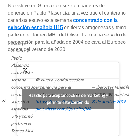
No estuvo en Girona con sus compañeros de
generación Pablo Plasencia, una vez que el canterano
canarista estuvo esta semana
concentrado con la
selección española U15
en tierras aragonesas y tomó
parte en el Torneo MHL del Olivar. La cita ha servido de
preparación para la añada de 2004 de cara al Europeo
BASE] El
cadete del verano de 2020.
canarista
Pablo
Plasencia
estuvo esta
semana
🔘 Nueva y enriquecedora
concentrado
experiencia para el
— Iberostar Tenerife
con la
canterano aurinegro ➡️
(@CB1939Canarias)
Haz clic para aceptar cookies de marketing y
selección
https://t.co/pRbGJbozyg
21 de abril de 2019
permitir este contenido
española
pic.twitter.com/QuXoPoijNR
U15 y tomó
parte en el
Torneo MHL