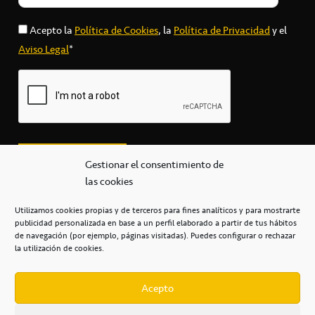
Acepto la
Política de Cookies
, la
Política de Privacidad
y el
Aviso Legal
*
Gestionar el consentimiento de
las cookies
Utilizamos cookies propias y de terceros para fines analíticos y para mostrarte
publicidad personalizada en base a un perfil elaborado a partir de tus hábitos
secretaria@cbcanarias.es
de navegación (por ejemplo, páginas visitadas). Puedes configurar o rechazar
+34 922 253 684
+34 922 315 909
la utilización de cookies.
C/Mercedes, s/n, Pabellón Insular de Tenerife Santiago Martín
Casa del Deporte / 38108 – La Laguna
Acepto