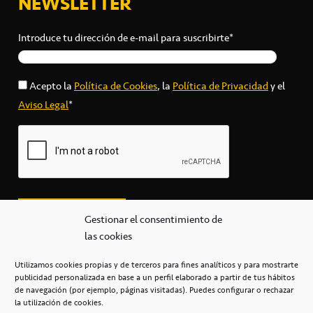
NEWSLETTER
Introduce tu dirección de e-mail para suscribirte*
Acepto la
Política de Cookies
, la
Política de Privacidad
y el
Aviso Legal
*
Gestionar el consentimiento de
las cookies
Utilizamos cookies propias y de terceros para fines analíticos y para mostrarte
publicidad personalizada en base a un perfil elaborado a partir de tus hábitos
secretaria@cbcanarias.es
de navegación (por ejemplo, páginas visitadas). Puedes configurar o rechazar
+34 922 253 684
+34 922 315 909
la utilización de cookies.