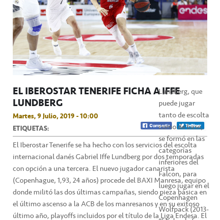
EL IBEROSTAR TENERIFE FICHA A IFFE
Lundberg, que
LUNDBERG
puede jugar
tanto de escolta
Martes, 9 Julio, 2019 - 10:00
como de base,
ETIQUETAS:
se formó en las
El Iberostar Tenerife se ha hecho con los servicios del escolta
categorías
internacional danés Gabriel Iffe Lundberg por dos temporadas
inferiores del
con opción a una tercera. El nuevo jugador canarista
Falcon, para
(Copenhague, 1,93, 24 años) procede del BAXI Manresa, equipo
luego jugar en el
donde militó las dos últimas campañas, siendo pieza básica en
Copenhagen
el último ascenso a la ACB de los manresanos y en su exitoso
Wolfpack (2013-
último año, playoffs incluidos por el título de la Liga Endesa. El