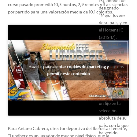
15), donde fue
curso pasado promedió 10,3 puntos, 2,9 rebotes y 3 asistencias
designado
por partido para una valoración media de 10.1 créditos.
“Mejor Joven”
de su país; y en
el Horsens IC
(2015-17),
equipo este
último con el
que ganó una
liga y fue dos
Haz clic para aceptar cookies de marketing y
veces
permitir este contenido
subcampeón de
Copa. Iffe se ha
convertido en
un fijo en la
selección
absoluta de su
país, con la que
Para Aniano Cabrera, director deportivo del Iberostar Tenerife,
ha venido
“Lundberg es un jugador de mucho nivel físico, que la