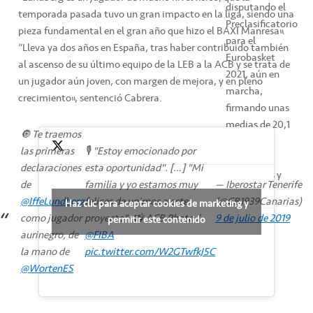
disputando el
temporada pasada tuvo un gran impacto en la liga, siendo una
Preclasificatorio
pieza fundamental en el gran año que hizo el BAXI Manresa”.
para el
“Lleva ya dos años en España, tras haber contribuido también
Eurobasket
al ascenso de su último equipo de la LEB a la ACB y se trata de
2021, aún en
un jugador aún joven, con margen de mejora, y en pleno
marcha,
crecimiento”, sentenció Cabrera.
firmando unas
medias de 20,1
🔘 Te traemos
puntos, 7
las primeras
🎙️ "Estoy emocionado por
rebotes, 4
declaraciones
esta oportunidad". […] "Mi
asistencias y
de
familia y yo estamos muy
— Iberostar Tenerife
20,3 de
@IffeLundberg
felices de unirnos a este
(@CB1939Canarias)
Haz clic para aceptar cookies de marketing y
valoración.
como jugador
proyecto". 📸 ACB Photo /
9 de julio de 2019
permitir este contenido
aurinegro, de
@FIBA
la mano de
pic.twitter.com/W2GTwfkJ5C
@WortenES