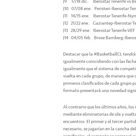
J9 17/18 dic. Iberostar Tenerife vs B
J10 07/08 ene. Peristeri-Iberostar Ten
J11 14/15 ene. Iberostar Tenerife-Ny
J12 21/22 ene. Gaziantep-Iberostar Te
J13 28/29 ene. Iberostar Tenerife-VEF
J14 04/05 feb. Brose Bamberg-Iberost
Destacar que la #BasketballCL tendrá 
igualmente coincidiendo con las fecha
igualmente que el sistema de competic
vuelta en cada grupo; de manera que c
primeros clasificados de cada grupo pas
formato presentará una novedad signi
Al contrario que los últimos años, los 
mediante eliminatorias de ida y vuelta,
encuentros. El primer y el tercer parti
necesario, se jugarían en la cancha de
semifinales, el campeón se coronará co