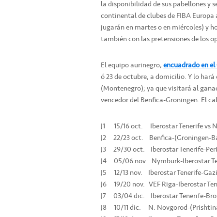
la disponibilidad de sus pabellones y 
continental de clubes de FIBA Europa a
jugarán en martes o en miércoles) y h
también con las pretensiones de los op
El equipo aurinegro,
encuadrado en el
ó 23 de octubre, a domicilio. Y lo har
(Montenegro); ya que visitará al ganad
vencedor del Benfica-Groningen. El cale
J1 15/16 oct. Iberostar Tenerife vs 
J2 22/23 oct. Benfica-(Groningen-Bar
J3 29/30 oct. Iberostar Tenerife-Peri
J4 05/06 nov. Nymburk-Iberostar Te
J5 12/13 nov. Iberostar Tenerife-Gaz
J6 19/20 nov. VEF Riga-Iberostar Ten
J7 03/04 dic. Iberostar Tenerife-Br
J8 10/11 dic. N. Novgorod-(Prishtina-