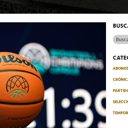
BUSC
Buscar.
CATE
ABONO
CRÓNIC
PARTID
SELECCI
TEMPO