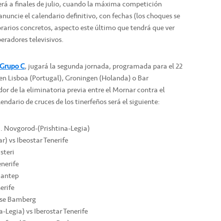
será a finales de julio, cuando la máxima competición
nuncie el calendario definitivo, con fechas (los choques se
orarios concretos, aspecto este último que tendrá que ver
eradores televisivos.
 Grupo C
, jugará la segunda jornada, programada para el 22
á en Lisboa (Portugal), Groningen (Holanda) o Bar
or de la eliminatoria previa entre el Mornar contra el
ndario de cruces de los tinerfeños será el siguiente:
N. Novgorod-(Prishtina-Legia)
) vs Ibeostar Tenerife
steri
nerife
iantep
erife
ose Bamberg
Legia) vs Iberostar Tenerife