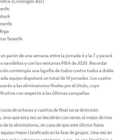
enfica-(Groningen-Bar)
erife
mburk
nerife
 Riga
ar Tenerife
un parón de una semana entre la jornada 6 y la 7 y parará
s navideñas y con las ventanas FIBA de 2020. Recordar
ión contempla una liguilla de todos contra todos a doble
ada equipo disputará un total de 14 jornadas. Los cuatro
arán a las eliminatorias finales por el título, cuyo
ficativa con respecto a las últimas campañas.
cruces de octavos y cuartos de final no se dirimirán
 sino que esta vez se decidirán con series al mejor de tres
do de la eliminatoria, en caso de que este último fuera
l equipo mejor clasificado en la fase de grupos. Una vez en
mo en las ediciones anteriores, o sea, en una Final Four, a