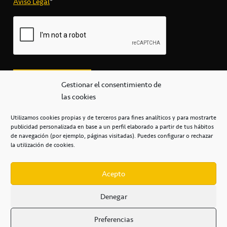
Aviso Legal
*
Gestionar el consentimiento de
las cookies
Utilizamos cookies propias y de terceros para fines analíticos y para mostrarte
publicidad personalizada en base a un perfil elaborado a partir de tus hábitos
secretaria@cbcanarias.es
de navegación (por ejemplo, páginas visitadas). Puedes configurar o rechazar
+34 922 253 684
+34 922 315 909
la utilización de cookies.
C/Mercedes, s/n, Pabellón Insular de Tenerife Santiago Martín
Casa del Deporte / 38108 – La Laguna
Acepto
Denegar
POLÍTICA DE PRIVACIDAD
/
POLÍTICA DE COOKIES
/
Preferencias
AVISO LEGAL
/
CONDICIONES