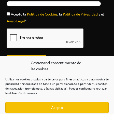
Acepto la
Política de Cookies
, la
Política de Privacidad
y el
Aviso Legal
*
Gestionar el consentimiento de
las cookies
Utilizamos cookies propias y de terceros para fines analíticos y para mostrarte
publicidad personalizada en base a un perfil elaborado a partir de tus hábitos
secretaria@cbcanarias.es
de navegación (por ejemplo, páginas visitadas). Puedes configurar o rechazar
+34 922 253 684
+34 922 315 909
la utilización de cookies.
C/Mercedes, s/n, Pabellón Insular de Tenerife Santiago Martín
Casa del Deporte / 38108 – La Laguna
Acepto