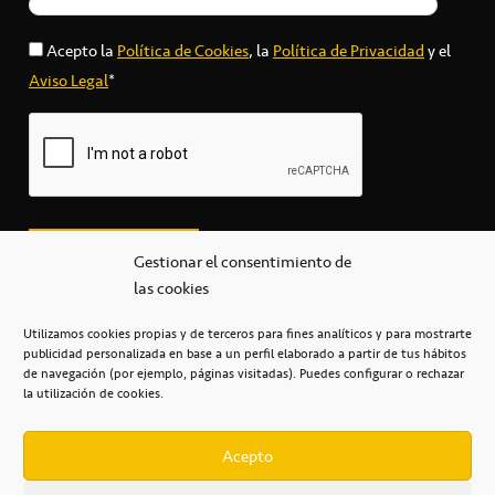
Acepto la
Política de Cookies
, la
Política de Privacidad
y el
Aviso Legal
*
Gestionar el consentimiento de
las cookies
Utilizamos cookies propias y de terceros para fines analíticos y para mostrarte
publicidad personalizada en base a un perfil elaborado a partir de tus hábitos
secretaria@cbcanarias.es
de navegación (por ejemplo, páginas visitadas). Puedes configurar o rechazar
+34 922 253 684
+34 922 315 909
la utilización de cookies.
C/Mercedes, s/n, Pabellón Insular de Tenerife Santiago Martín
Casa del Deporte / 38108 – La Laguna
Acepto