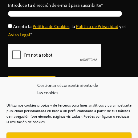
Introduce tu dirección de e-mail para suscribirte*
Acepto la
Política de Cookies
, la
Política de Privacidad
y el
Aviso Legal
*
Gestionar el consentimiento de
las cookies
Utilizamos cookies propias y de terceros para fines analíticos y para mostrarte
publicidad personalizada en base a un perfil elaborado a partir de tus hábitos
secretaria@cbcanarias.es
de navegación (por ejemplo, páginas visitadas). Puedes configurar o rechazar
+34 922 253 684
+34 922 315 909
la utilización de cookies.
C/Mercedes, s/n, Pabellón Insular de Tenerife Santiago Martín