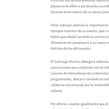
Entre las iniciativas previstas habrá u
plazas en el sillón a pie de pista acon
durante el encuentro de un abono para
Pérez subrayó además la importancia d
tiempos muertos de un evento, que co
habrá que añadir también la animación
Alimentación presentará a su nueva ma
disfrute de los aficionados.
El Santiago Martín albergará además, 
asociaciones que colaboran con el club
Canario de Hemodonación y Hemoterap
programadas, destaca también la Isol
colaborar encestando por la sostenibi
talleres.
Por último, reseñar igualmente que el 