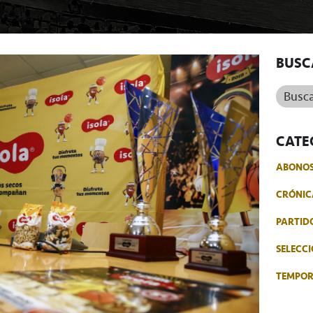
BUSC
Buscar.
CATE
ABONO
CRÓNIC
PARTID
SELECCI
TEMPO