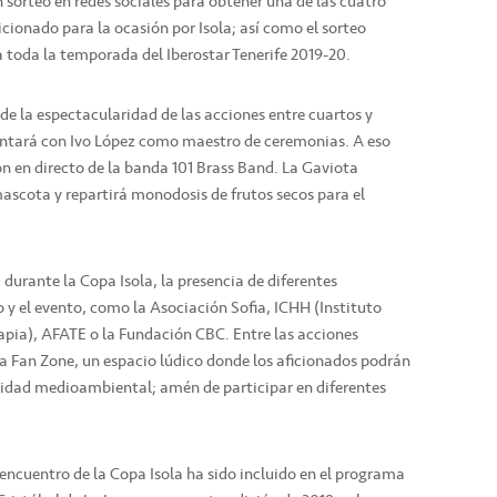
n sorteo en redes sociales para obtener una de las cuatro
dicionado para la ocasión por Isola; así como el sorteo
 toda la temporada del Iberostar Tenerife 2019-20.
e la espectacularidad de las acciones entre cuartos y
ntará con Ivo López como maestro de ceremonias. A eso
 en directo de la banda 101 Brass Band. La Gaviota
scota y repartirá monodosis de frutos secos para el
durante la Copa Isola, la presencia de diferentes
 y el evento, como la Asociación Sofia, ICHH (Instituto
ia), AFATE o la Fundación CBC. Entre las acciones
a Fan Zone, un espacio lúdico donde los aficionados podrán
lidad medioambiental; amén de participar en diferentes
encuentro de la Copa Isola ha sido incluido en el programa