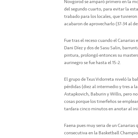
Novgorod se amparó primero en la movil
del segundo cuarto, para evitar la est
trabado para los locales, que tuvieron
acabaron de aprovecharlo (37-34 al de
Fue tras el receso cuando el Canarias e
Dani Díez y dos de Sasu Salin, barrunt
pintura, prolongó entonces su mastercl
aurinegro se fue hasta el 15-2.
El grupo de Txus Vidorreta niveló la ba
pérdidas (diez al intermedio y tres a l
Astapkovich, Baburin y Willis, pero n
cosas porque los tinerfeños se emplea
tardara cinco minutos en anotar al ini
Faena pues muy seria de un Canarias 
consecutiva en la Basketball Champio