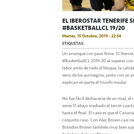
EL IBEROSTAR TENERIFE 
#BASKETBALLCL 19/20
Martes, 15 Octubre, 2019 - 22:54
ETIQUETAS:
Un arranque con paso firme. El Iberost
#BasketballCL 2019-20 al superar con
labor atrás de todo el bloque, la cali
serio de los aurinegros, junto con un a
explican en parte el triunfo insular.
No fue fácil deshacerse de un rival, el 
verse 17 abajo mediado el tercer cuarto
hasta el final. El caso es que el Canari
conjunto ruso. Con Alec Brown casi iné
Brandon Brown también muy bien suje