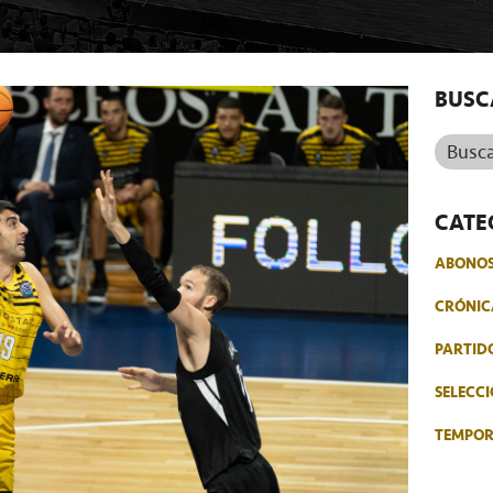
BUSC
Buscar.
CATE
ABONO
CRÓNIC
PARTID
SELECCI
TEMPO