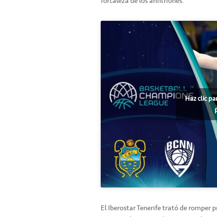
fortaleza de los anfitriones.
Haz clic pa
El Iberostar Tenerife trató de romper pr