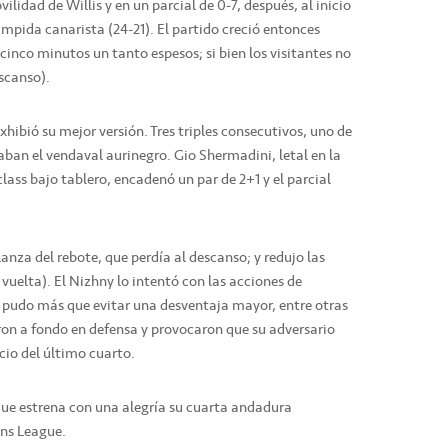
idad de Willis y en un parcial de 0-7, después, al inicio
ampida canarista (24-21). El partido creció entonces
 cinco minutos un tanto espesos; si bien los visitantes no
scanso).
xhibió su mejor versión. Tres triples consecutivos, uno de
aban el vendaval aurinegro. Gio Shermadini, letal en la
ass bajo tablero, encadenó un par de 2+1 y el parcial
lanza del rebote, que perdía al descanso; y redujo las
a vuelta). El Nizhny lo intentó con las acciones de
o pudo más que evitar una desventaja mayor, entre otras
ron a fondo en defensa y provocaron que su adversario
cio del último cuarto.
que estrena con una alegría su cuarta andadura
ns League.