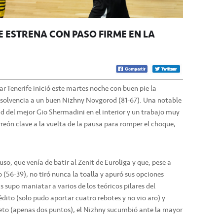
SE ESTRENA CON PASO FIRME EN LA
ar Tenerife inició este martes noche con buen pie la
 solvencia a un buen Nizhny Novgorod (81-67). Una notable
dad del mejor Gio Shermadini en el interior y un trabajo muy
rreón clave a la vuelta de la pausa para romper el choque,
ruso, que venía de batir al Zenit de Euroliga y que, pese a
 (56-39), no tiró nunca la toalla y apuró sus opciones
as supo maniatar a varios de los teóricos pilares del
dito (solo pudo aportar cuatro rebotes y no vio aro) y
to (apenas dos puntos), el Nizhny sucumbió ante la mayor