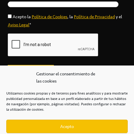
Acepto la
Política de Cookies
, la
Política de Privacidad
y el
Aviso Legal
*
Gestionar el consentimiento de
las cookies
Utilizamos cookies propias y de terceros para fines analíticos y para mostrarte
publicidad personalizada en base a un perfil elaborado a partir de tus hábitos
secretaria@cbcanarias.es
de navegación (por ejemplo, páginas visitadas). Puedes configurar o rechazar
+34 922 253 684
+34 922 315 909
la utilización de cookies.
C/Mercedes, s/n, Pabellón Insular de Tenerife Santiago Martín
Casa del Deporte / 38108 – La Laguna
Acepto