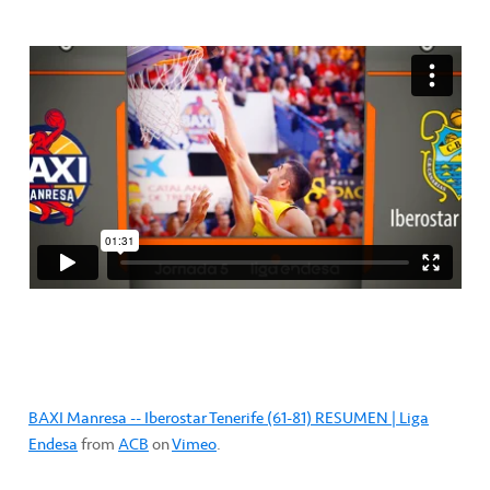
BAXI Manresa -- Iberostar Tenerife (61-81) RESUMEN | Liga
Endesa
from
ACB
on
Vimeo
.