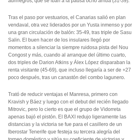
aurinegros, que se iban a la pausa ocho arriba (31-39).
Tras el paso por vestuarios, el Canarias salió en plan
vendaval, otra vez liderados por un Yusta inmenso y por
una gran circulación de balón: 35-49, tras triple de Sasu
Salin. El buen hacer de los insulares llegó por
momentos a silenciar la siempre ruidosa pista del Nou
Congost y más, cuando al arranque del último cuarto,
dos triples de Darion Atkins y Álex López disparaban la
renta visitante (45-69), que incluso llegaría a ser de +27
poco después, tras un canastón del combo lagunero.
Trató de reducir ventajas el Manresa, primero con
Kravish y Báez y luego con el debut del recién llegado
Mitrovic, pero lo cierto es que el grupo de Vidorreta
apenas bajó el pistón. El BAXI redujo ligeramente las
distancias y la victoria se fue para el casillero de un
Iberostar Tenerife que festeja su tercera alegría del
torneo doméstico y sitúa su coeficiente de victorias y