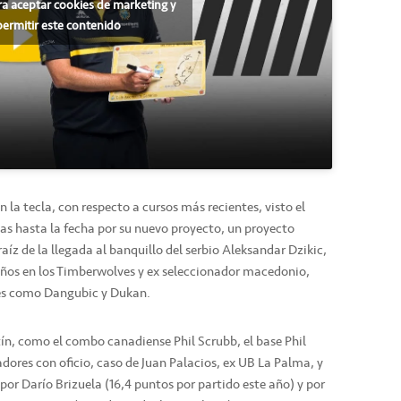
ra aceptar cookies de marketing y
permitir este contenido
la tecla, con respecto a cursos más recientes, visto el
das hasta la fecha por su nuevo proyecto, un proyecto
aíz de la llegada al banquillo del serbio Aleksandar Dzikic,
 años en los Timberwolves y ex seleccionador macedonio,
res como Dangubic y Dukan.
tín, como el combo canadiense Phil Scrubb, el base Phil
adores con oficio, caso de Juan Palacios, ex UB La Palma, y
por Darío Brizuela (16,4 puntos por partido este año) y por