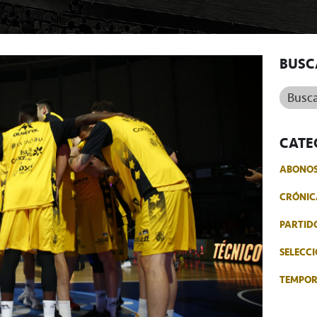
BUSC
Buscar.
CATE
ABONO
CRÓNIC
PARTID
SELECCI
TEMPO