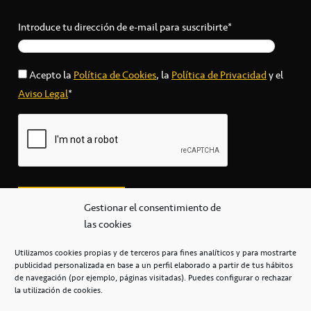
Introduce tu dirección de e-mail para suscribirte*
Acepto la
Política de Cookies
, la
Política de Privacidad
y el
Aviso Legal
*
Gestionar el consentimiento de
las cookies
Utilizamos cookies propias y de terceros para fines analíticos y para mostrarte
publicidad personalizada en base a un perfil elaborado a partir de tus hábitos
secretaria@cbcanarias.es
de navegación (por ejemplo, páginas visitadas). Puedes configurar o rechazar
+34 922 253 684
+34 922 315 909
la utilización de cookies.
C/Mercedes, s/n, Pabellón Insular de Tenerife Santiago Martín