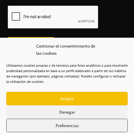
Gestionar el consentimiento de
las cookies
Utilizamos cookies propias y de terceros para fines analíticos y para mostrarte
publicidad personalizada en base a un perfil elaborado a partir de tus hábitos
secretaria@cbcanarias.es
de navegación (por ejemplo, páginas visitadas). Puedes configurar o rechazar
+34 922 253 684
+34 922 315 909
la utilización de cookies.
C/Mercedes, s/n, Pabellón Insular de Tenerife Santiago Martín
Casa del Deporte / 38108 – La Laguna
Acepto
Denegar
POLÍTICA DE PRIVACIDAD
/
POLÍTICA DE COOKIES
/
Preferencias
AVISO LEGAL
/
CONDICIONES