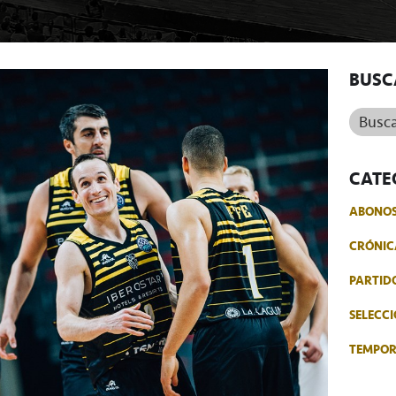
BUSC
Buscar.
CATE
ABONO
CRÓNIC
PARTID
SELECCI
TEMPO