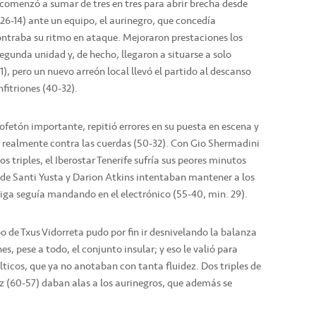
 comenzó a sumar de tres en tres para abrir brecha desde
, 26-14) ante un equipo, el aurinegro, que concedía
ontraba su ritmo en ataque. Mejoraron prestaciones los
 segunda unidad y, de hecho, llegaron a situarse a solo
), pero un nuevo arreón local llevó el partido al descanso
fitriones (40-32).
bofetón importante, repitió errores en su puesta en escena y
ía realmente contra las cuerdas (50-32). Con Gio Shermadini
s triples, el Iberostar Tenerife sufría sus peores minutos
o de Santi Yusta y Darion Atkins intentaban mantener a los
Riga seguía mandando en el electrónico (55-40, min. 29).
o de Txus Vidorreta pudo por fin ir desnivelando la balanza
es, pese a todo, el conjunto insular; y eso le valió para
lticos, que ya no anotaban con tanta fluidez. Dos triples de
ez (60-57) daban alas a los aurinegros, que además se