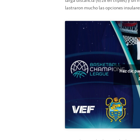
larga distancia (6/28 en triples) y un
lastraron mucho las opciones insulare
Haz clic pa