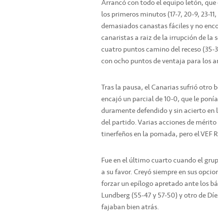
Arrancó con todo el equipo letón, que
los primeros minutos (17-7, 20-9, 23-11
demasiados canastas fáciles y no enc
canaristas a raiz de la irrupción de la
cuatro puntos camino del receso (35-31
con ocho puntos de ventaja para los an
Tras la pausa, el Canarias sufrió otro 
encajó un parcial de 10-0, que le pon
duramente defendido y sin acierto en lo
del partido. Varias acciones de mérit
tinerfeños en la pomada, pero el VEF 
Fue en el último cuarto cuando el grup
a su favor. Creyó siempre en sus opcion
forzar un epílogo apretado ante los bá
Lundberg (55-47 y 57-50) y otro de Dí
fajaban bien atrás.