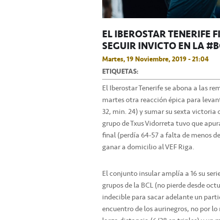
EL IBEROSTAR TENERIFE
SEGUIR INVICTO EN LA #
Martes, 19 Noviembre, 2019 - 21:04
ETIQUETAS:
El Iberostar Tenerife se abona a las r
martes otra reacción épica para levan
32, min. 24) y sumar su sexta victoria
grupo de Txus Vidorreta tuvo que apura
final (perdía 64-57 a falta de menos d
ganar a domicilio al VEF Riga.
El conjunto insular amplía a 16 su seri
grupos de la BCL (no pierde desde octub
indecible para sacar adelante un parti
encuentro de los aurinegros, no por lo