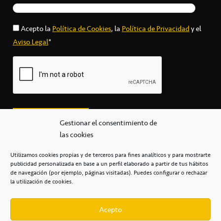
Acepto la
Política de Cookies
, la
Política de Privacidad
y el
Aviso Legal
*
Gestionar el consentimiento de
las cookies
Utilizamos cookies propias y de terceros para fines analíticos y para mostrarte
publicidad personalizada en base a un perfil elaborado a partir de tus hábitos
secretaria@cbcanarias.es
de navegación (por ejemplo, páginas visitadas). Puedes configurar o rechazar
+34 922 253 684
+34 922 315 909
la utilización de cookies.
C/Mercedes, s/n, Pabellón Insular de Tenerife Santiago Martín
Casa del Deporte / 38108 – La Laguna
Acepto