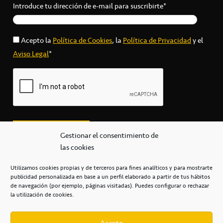
Introduce tu dirección de e-mail para suscribirte*
Acepto la
Política de Cookies
, la
Política de Privacidad
y el
Aviso Legal
*
Gestionar el consentimiento de
las cookies
Utilizamos cookies propias y de terceros para fines analíticos y para mostrarte
publicidad personalizada en base a un perfil elaborado a partir de tus hábitos
secretaria@cbcanarias.es
de navegación (por ejemplo, páginas visitadas). Puedes configurar o rechazar
+34 922 253 684
+34 922 315 909
la utilización de cookies.
C/Mercedes, s/n, Pabellón Insular de Tenerife Santiago Martín
Casa del Deporte / 38108 – La Laguna
Acepto