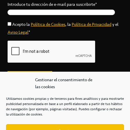
Introduce tu dirección de e-mail para suscribirte*
Acepto la
Política de Cookies
, la
Política de Privacidad
y el
Aviso Legal
*
Gestionar el consentimiento de
las cookies
Utilizamos cookies propias y de terceros para fines analíticos y para mostrarte
publicidad personalizada en base a un perfil elaborado a partir de tus hábitos
secretaria@cbcanarias.es
de navegación (por ejemplo, páginas visitadas). Puedes configurar o rechazar
+34 922 253 684
+34 922 315 909
la utilización de cookies.
C/Mercedes, s/n, Pabellón Insular de Tenerife Santiago Martín