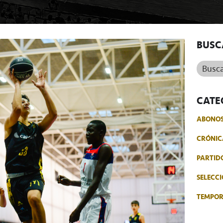
BUSC
Buscar.
CATE
ABONO
CRÓNIC
PARTID
SELECCI
TEMPO