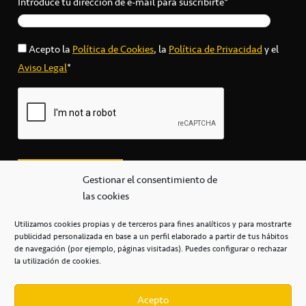
Introduce tu dirección de e-mail para suscribirte*
Acepto la
Política de Cookies
, la
Política de Privacidad
y el
Aviso Legal
*
Gestionar el consentimiento de
las cookies
Utilizamos cookies propias y de terceros para fines analíticos y para mostrarte
publicidad personalizada en base a un perfil elaborado a partir de tus hábitos
secretaria@cbcanarias.es
de navegación (por ejemplo, páginas visitadas). Puedes configurar o rechazar
+34 922 253 684
+34 922 315 909
la utilización de cookies.
C/Mercedes, s/n, Pabellón Insular de Tenerife Santiago Martín
Casa del Deporte / 38108 – La Laguna
Acepto