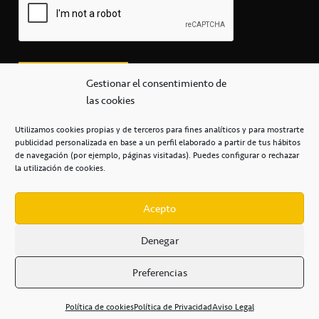
Gestionar el consentimiento de
las cookies
Utilizamos cookies propias y de terceros para fines analíticos y para mostrarte
publicidad personalizada en base a un perfil elaborado a partir de tus hábitos
secretaria@cbcanarias.es
de navegación (por ejemplo, páginas visitadas). Puedes configurar o rechazar
+34 922 253 684
+34 922 315 909
la utilización de cookies.
C/Mercedes, s/n, Pabellón Insular de Tenerife Santiago Martín
Casa del Deporte / 38108 – La Laguna
Acepto
Denegar
POLÍTICA DE PRIVACIDAD
/
POLÍTICA DE COOKIES
/
Preferencias
AVISO LEGAL
/
CONDICIONES
COMERCIALES
/
ACCESIBILIDAD
Política de cookies
Política de Privacidad
Aviso Legal