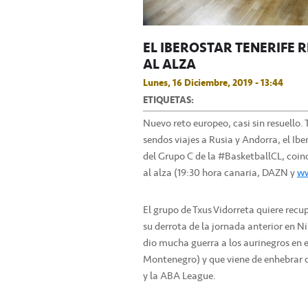
EL IBEROSTAR TENERIFE 
AL ALZA
Lunes, 16 Diciembre, 2019 - 13:44
ETIQUETAS:
Nuevo reto europeo, casi sin resuello. T
sendos viajes a Rusia y Andorra, el Ibe
del Grupo C de la #BasketballCL, coin
al alza (19:30 hora canaria, DAZN y
ww
El grupo de Txus Vidorreta quiere recup
su derrota de la jornada anterior en N
dio mucha guerra a los aurinegros en el
Montenegro) y que viene de enhebrar c
y la ABA League.