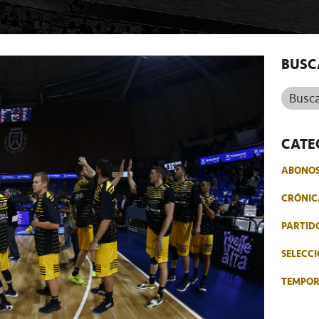
BUSC
Buscar.
CATE
ABONO
CRÓNIC
PARTID
SELECCI
TEMPO