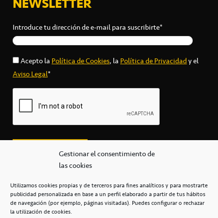
NEWSLETTER
Introduce tu dirección de e-mail para suscribirte*
Acepto la
Política de Cookies
, la
Política de Privacidad
y el
Aviso Legal
*
Gestionar el consentimiento de
las cookies
Utilizamos cookies propias y de terceros para fines analíticos y para mostrarte
publicidad personalizada en base a un perfil elaborado a partir de tus hábitos
secretaria@cbcanarias.es
de navegación (por ejemplo, páginas visitadas). Puedes configurar o rechazar
+34 922 253 684
+34 922 315 909
la utilización de cookies.