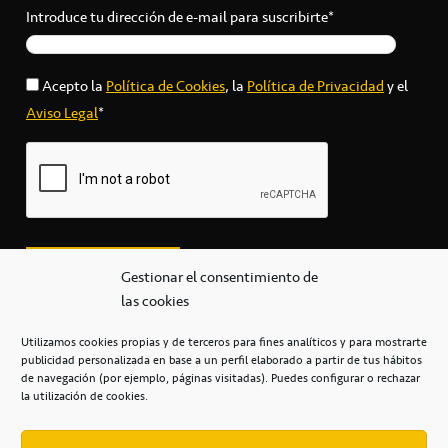
Introduce tu dirección de e-mail para suscribirte*
Acepto la
Política de Cookies
, la
Política de Privacidad
y el
Aviso Legal
*
Gestionar el consentimiento de
las cookies
Utilizamos cookies propias y de terceros para fines analíticos y para mostrarte
publicidad personalizada en base a un perfil elaborado a partir de tus hábitos
secretaria@cbcanarias.es
de navegación (por ejemplo, páginas visitadas). Puedes configurar o rechazar
+34 922 253 684
+34 922 315 909
la utilización de cookies.
C/Mercedes, s/n, Pabellón Insular de Tenerife Santiago Martín