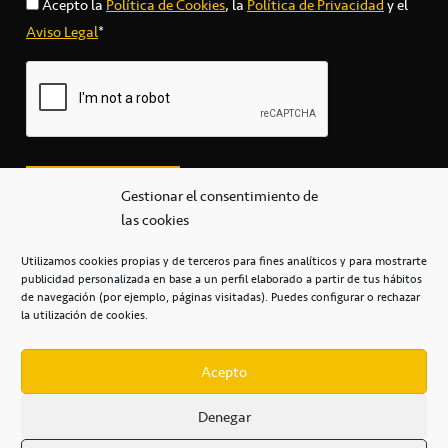
Acepto la
Política de Cookies
, la
Política de Privacidad
y el
Aviso Legal
*
Gestionar el consentimiento de
las cookies
Utilizamos cookies propias y de terceros para fines analíticos y para mostrarte
publicidad personalizada en base a un perfil elaborado a partir de tus hábitos
secretaria@cbcanarias.es
de navegación (por ejemplo, páginas visitadas). Puedes configurar o rechazar
+34 922 253 684
+34 922 315 909
la utilización de cookies.
C/Mercedes, s/n, Pabellón Insular de Tenerife Santiago Martín
Casa del Deporte / 38108 – La Laguna
Acepto
Denegar
POLÍTICA DE PRIVACIDAD
/
POLÍTICA DE COOKIES
/