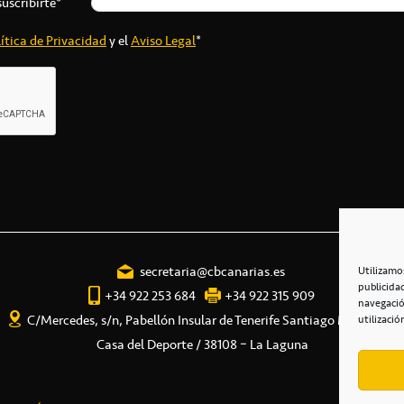
suscribirte*
ítica de Privacidad
y el
Aviso Legal
*
secretaria@cbcanarias.es
Utilizamo
publicida
+34 922 253 684
+34 922 315 909
navegació
C/Mercedes, s/n, Pabellón Insular de Tenerife Santiago Martín
utilizació
Casa del Deporte / 38108 – La Laguna