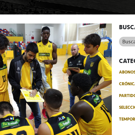
BUSC
Buscar.
CATE
ABONO
CRÓNIC
PARTID
SELECCI
TEMPO