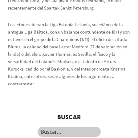
créditos de nota; y del ala pívot Arnolds Helmanis, fichado
recientemente del Spartak Sankt Petersburg.
Los letones lideran la Liga Estonia-Letonia, sucedáneo de la
antigua Liga Báltica, con un balance contundente de 18/1 y son
octavos en el grupo de la Champions (1/11). El oficio del citado
Blums, la calidad del base Lester Medford (17 de valoración en
la ida) o del alero Xavier Thames, ex Sevilla; el físico y la
versatilidad del finlandés Madsen, o el talento de Arturs
Kurucks, cedido por el Baskonia, y del interior croata Kristina
Krajina, entre otros, serán algunos de los argumentos a
contrarrestar.
BUSCAR
Buscar...