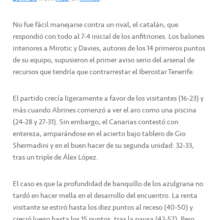
No fue fácil manejarse contra un rival, el catalán, que
respondió con todo al 7-4 inicial de los anfitriones. Los balones
interiores a Mirotic y Davies, autores de los 14 primeros puntos
de su equipo, supusieron el primer aviso serio del arsenal de
recursos que tendría que contrarrestar el Iberostar Tenerife.
El partido crecía ligeramente a favor de los visitantes (16-23) y
más cuando Abrines comenzó a ver el aro como una piscina
(24-28 y 27-31). Sin embargo, el Canarias contestó con
entereza, amparándose en el acierto bajo tablero de Gio
Shermadini y en el buen hacer de su segunda unidad: 32-33,
tras un triple de Álex López.
El caso es que la profundidad de banquillo de los azulgrana no
tardó en hacer mella en el desarrollo del encuentro. La renta
visitante se estiró hasta los diez puntos al receso (40-50) y
creció luego hasta los 15 puntos, tras la pausa (42-57). Pero