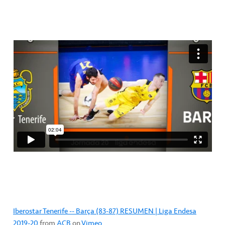
Iberostar Tenerife -- Barça (83-87) RESUMEN | Liga Endesa
2019-20
from
ACB
on
Vimeo
.