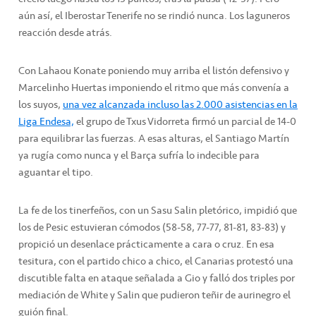
aún así, el Iberostar Tenerife no se rindió nunca. Los laguneros
reacción desde atrás.
Con Lahaou Konate poniendo muy arriba el listón defensivo y
Marcelinho Huertas imponiendo el ritmo que más convenía a
los suyos,
una vez alcanzada incluso las 2.000 asistencias en la
Liga Endesa,
el grupo de Txus Vidorreta firmó un parcial de 14-0
para equilibrar las fuerzas. A esas alturas, el Santiago Martín
ya rugía como nunca y el Barça sufría lo indecible para
aguantar el tipo.
La fe de los tinerfeños, con un Sasu Salin pletórico, impidió que
los de Pesic estuvieran cómodos (58-58, 77-77, 81-81, 83-83) y
propició un desenlace prácticamente a cara o cruz. En esa
tesitura, con el partido chico a chico, el Canarias protestó una
discutible falta en ataque señalada a Gio y falló dos triples por
mediación de White y Salin que pudieron teñir de aurinegro el
guión final.