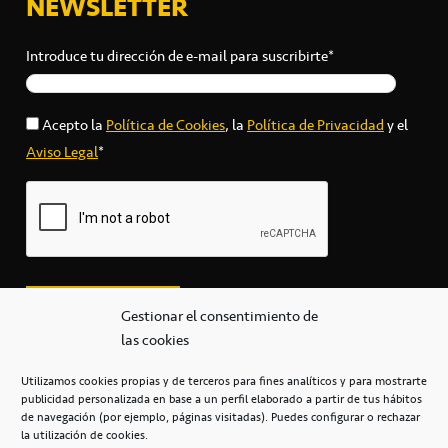
NEWSLETTER
Introduce tu dirección de e-mail para suscribirte*
Acepto la
Política de Cookies
, la
Política de Privacidad
y el
Aviso Legal
*
Gestionar el consentimiento de
las cookies
Utilizamos cookies propias y de terceros para fines analíticos y para mostrarte
publicidad personalizada en base a un perfil elaborado a partir de tus hábitos
secretaria@cbcanarias.es
de navegación (por ejemplo, páginas visitadas). Puedes configurar o rechazar
+34 922 253 684
+34 922 315 909
la utilización de cookies.