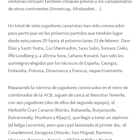
ventanas incluyen también choques previos a los campeonatos
de otros continentes (Americup, Afrobasket….).
Un total de siete jugadores canaristas han sido convocados
para participar en los próximos partidos que tendrán lugar
desde este jueves 20 hasta el próximo lunes 23 de febrero. Dani
Díez y Santi Yusta, Gio Shermadini, Sasu Salin, Tomasz Gielo,
Iffe Lundberg y, a última hora, Lahaou Konaté, han sido los
aurinegros elegidos por los técnicos de España, Georgia,
Finlandia, Polonia, Dinamarca y Francia, respectivamente.
Repasando la nómina de jugadores convocados en el resto de
combinados de la ACB, siguen de cerca al Iberostar Tenerife,
con seis jugadores (dos de ellos del segundo equipo), el
Herbalife Gran Canaria (Beirán, Rabaseda, Burjanazde,
Balcerowsky, Maxhuni y Kljajic), que llegó a tener un séptimo
(el belga Lecomte), pero que cayó lesionado el primer día; el
Casademont Zaragoza (Alocén, San Miguel, Barreiro,
Hlinason, Benzing y Krejci); y RETAbet Bilbao Basket