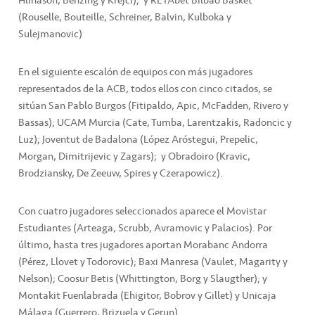
(Rouselle, Bouteille, Schreiner, Balvin, Kulboka y
Sulejmanovic)
En el siguiente escalón de equipos con más jugadores
representados de la ACB, todos ellos con cinco citados, se
sitúan San Pablo Burgos (Fitipaldo, Apic, McFadden, Rivero y
Bassas); UCAM Murcia (Cate, Tumba, Larentzakis, Radoncic y
Luz); Joventut de Badalona (López Aróstegui, Prepelic,
Morgan, Dimitrijevic y Zagars); y Obradoiro (Kravic,
Brodziansky, De Zeeuw, Spires y Czerapowicz).
Con cuatro jugadores seleccionados aparece el Movistar
Estudiantes (Arteaga, Scrubb, Avramovic y Palacios). Por
último, hasta tres jugadores aportan Morabanc Andorra
(Pérez, Llovet y Todorovic); Baxi Manresa (Vaulet, Magarity y
Nelson); Coosur Betis (Whittington, Borg y Slaugther); y
Montakit Fuenlabrada (Ehigitor, Bobrov y Gillet) y Unicaja
Málaga (Guerrero, Brizuela y Gerun)