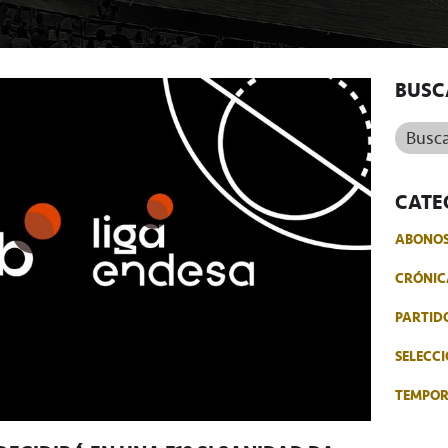
BUSC
Buscar.
CATE
ABONO
CRÓNIC
PARTID
SELECCI
TEMPO