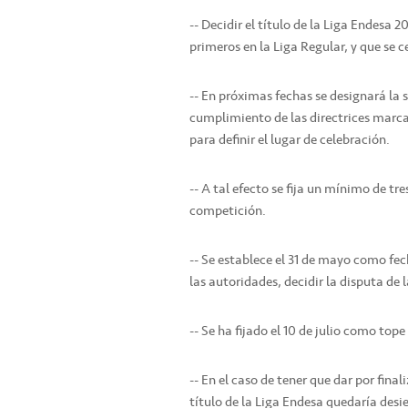
-- Decidir el título de la Liga Endesa 
primeros en la Liga Regular, y que se c
-- En próximas fechas se designará la s
cumplimiento de las directrices marcad
para definir el lugar de celebración.
-- A tal efecto se fija un mínimo de t
competición.
-- Se establece el 31 de mayo como f
las autoridades, decidir la disputa de l
-- Se ha fijado el 10 de julio como tope
-- En el caso de tener que dar por fina
título de la Liga Endesa quedaría desie