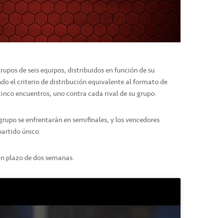
rupos de seis equipos, distribuidos en función de su
ndo el criterio de distribución equivalente al formato de
cinco encuentros, uno contra cada rival de su grupo.
grupo se enfrentarán en semifinales, y los vencedores
partido único.
 un plazo de dos semanas.