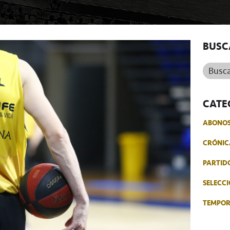
BUSC
Buscar.
CATE
ABONO
CRÓNIC
PARTID
SELECCI
TEMPO