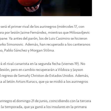
erá el primer rival de los aurinegros (miércoles 17, con
gura por lesión Jaime Fernández, mientras que Milosavljevic
pane. Ya antes del parón, los de Luis Casimiro se hicieron
 Marko Simonovic. Además, han recuperado a los canteranos
nso, Pablo Sánchez y Morgan Stilma.
á el rival canarista en la segunda fecha (viernes 19). No
 lesión; pero en cambio recuperarán a Vildoza y Jayson
l regreso de Semahj Christon de Estados Unidos. Además,
a al letón Arturs Kurucs, que ya se midió a los aurinegros
rinegro el domingo 21 de junio, coincidiendo con la tercera
e la temporada, que ya ganó a los insulares en la primera