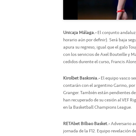
Unicaja Málaga.-
El conjunto andaluz s
horario aún por definir). Será baja se
apura su regreso; igual que el galo Tou
con los servicios de Axel Bouteille y
cedidos durente el curso, Francis Alo
Kirolbet Baskonia.-
El equipo vasco ser
contarán con el argentino Garino, por
Granger. También están pendientes de
han recuperado de su cesión al VEF Rig
en la Basketball Champions League.
RETAbet Bilbao Basket.-
Adversario au
jornada de la F12. Equipo revelación d