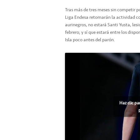
Tras más de tres meses sin competir po
Liga Endesa retomarán la actividad con
aurinegros, no estará Santi Yusta, le
febrero; y sí que estará entre los dispo
Isla poco antes del parón.
Haz clic pa