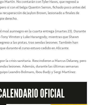
iago Martín. No contarán con Tyler Haws, que regresó a
ero sí con el belga Quentin Serron, fichado poco antes del
 recuperación de Jaylon Brown, lesionado a finales de
pie derecho.
l rival aurinegro en la cuarta entrega (martes 23). Durante
ub Tony Wroten y Luke Harangody; mientras que Shawn
greso a las pistas, tras sendas lesiones. También han
que durante el curso estuvo cedido en Alicante.
por la crisis sanitaria. Rescindieron a Marcus Delaney, pero
sendas lesiones. Además, durante las últimas semanas
equipo Leandro Bolmaro, Ibou Badji y Sergi Martínez.