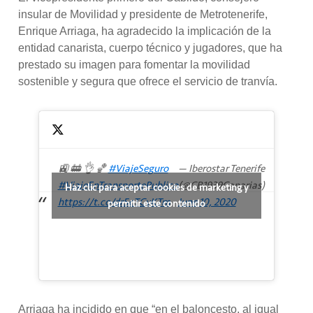
insular de Movilidad y presidente de Metrotenerife,
Enrique Arriaga, ha agradecido la implicación de la
entidad canarista, cuerpo técnico y jugadores, que ha
prestado su imagen para fomentar la movilidad
sostenible y segura que ofrece el servicio de tranvía.
🚉 🚋 👌 🏀
#ViajeSeguro
— Iberostar Tenerife
#ViajeEnTransportePublico
(@CB1939Canarias)
Haz clic para aceptar cookies de marketing y
https://t.co/dr5cTCvKTm
June 10, 2020
permitir este contenido
Arriaga ha incidido en que “en el baloncesto, al igual