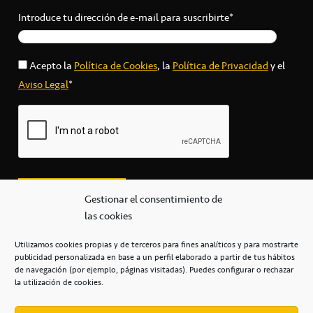
Introduce tu dirección de e-mail para suscribirte*
Acepto la
Política de Cookies
, la
Política de Privacidad
y el
Aviso Legal
*
Gestionar el consentimiento de
las cookies
Utilizamos cookies propias y de terceros para fines analíticos y para mostrarte
publicidad personalizada en base a un perfil elaborado a partir de tus hábitos
secretaria@cbcanarias.es
de navegación (por ejemplo, páginas visitadas). Puedes configurar o rechazar
+34 922 253 684
+34 922 315 909
la utilización de cookies.
C/Mercedes, s/n, Pabellón Insular de Tenerife Santiago Martín