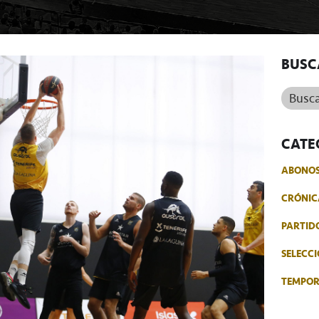
BUSC
Buscar.
CATE
ABONO
CRÓNIC
PARTID
SELECCI
TEMPO