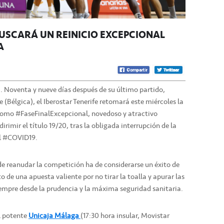
BUSCARÁ UN REINICIO EXCEPCIONAL
A
a. Noventa y nueve días después de su último partido,
(Bélgica), el Iberostar Tenerife retomará este miércoles la
como #FaseFinalExcepcional, novedoso y atractivo
rimir el título 19/20, tras la obligada interrupción de la
el #COVID19.
de reanudar la competición ha de considerarse un éxito de
to de una apuesta valiente por no tirar la toalla y apurar las
iempre desde la prudencia y la máxima seguridad sanitaria.
al potente
Unicaja Málaga
(17:30 hora insular, Movistar