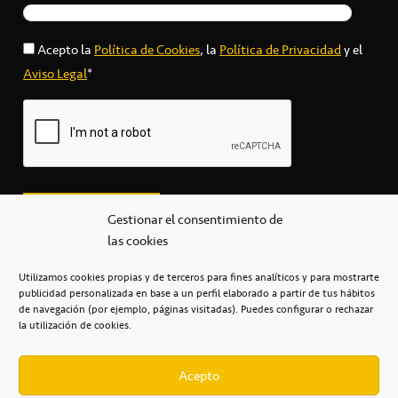
Acepto la
Política de Cookies
, la
Política de Privacidad
y el
Aviso Legal
*
Gestionar el consentimiento de
las cookies
Utilizamos cookies propias y de terceros para fines analíticos y para mostrarte
publicidad personalizada en base a un perfil elaborado a partir de tus hábitos
secretaria@cbcanarias.es
de navegación (por ejemplo, páginas visitadas). Puedes configurar o rechazar
+34 922 253 684
+34 922 315 909
la utilización de cookies.
C/Mercedes, s/n, Pabellón Insular de Tenerife Santiago Martín
Casa del Deporte / 38108 – La Laguna
Acepto