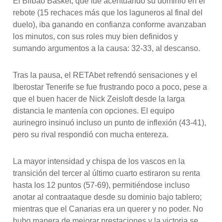
El Bilbao Basket, que fue acentuando su dominio en el
rebote (15 rechaces más que los laguneros al final del
duelo), iba ganando en confianza conforme avanzaban
los minutos, con sus roles muy bien definidos y
sumando argumentos a la causa: 32-33, al descanso.
Tras la pausa, el RETAbet refrendó sensaciones y el
Iberostar Tenerife se fue frustrando poco a poco, pese a
que el buen hacer de Nick Zeisloft desde la larga
distancia le mantenía con opciones. El equipo
aurinegro insinuó incluso un punto de inflexión (43-41),
pero su rival respondió con mucha entereza.
La mayor intensidad y chispa de los vascos en la
transición del tercer al último cuarto estiraron su renta
hasta los 12 puntos (57-69), permitiéndose incluso
anotar al contraataque desde su dominio bajo tablero;
mientras que el Canarias era un querer y no poder. No
hubo manera de mejorar prestaciones y la victoria se