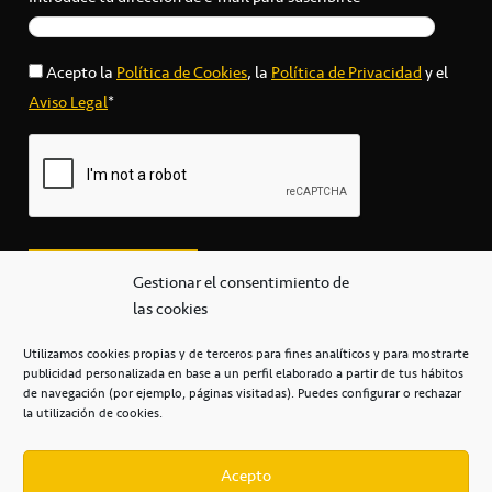
Acepto la
Política de Cookies
, la
Política de Privacidad
y el
Aviso Legal
*
Gestionar el consentimiento de
las cookies
Utilizamos cookies propias y de terceros para fines analíticos y para mostrarte
publicidad personalizada en base a un perfil elaborado a partir de tus hábitos
secretaria@cbcanarias.es
de navegación (por ejemplo, páginas visitadas). Puedes configurar o rechazar
+34 922 253 684
+34 922 315 909
la utilización de cookies.
C/Mercedes, s/n, Pabellón Insular de Tenerife Santiago Martín
Casa del Deporte / 38108 – La Laguna
Acepto