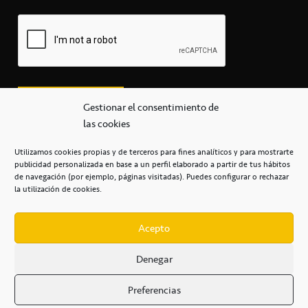
Gestionar el consentimiento de
las cookies
Utilizamos cookies propias y de terceros para fines analíticos y para mostrarte
publicidad personalizada en base a un perfil elaborado a partir de tus hábitos
secretaria@cbcanarias.es
de navegación (por ejemplo, páginas visitadas). Puedes configurar o rechazar
+34 922 253 684
+34 922 315 909
la utilización de cookies.
C/Mercedes, s/n, Pabellón Insular de Tenerife Santiago Martín
Casa del Deporte / 38108 – La Laguna
Acepto
Denegar
POLÍTICA DE PRIVACIDAD
/
POLÍTICA DE COOKIES
/
Preferencias
AVISO LEGAL
/
CONDICIONES