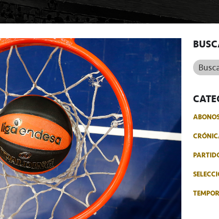
BUSC
Buscar.
CATE
ABONO
CRÓNIC
PARTID
SELECCI
TEMPO