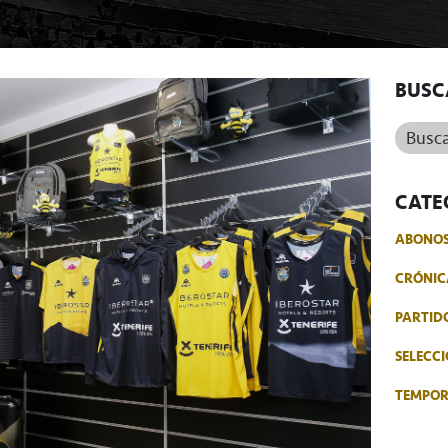
BUSC
Buscar.
CATE
ABONO
CRÓNIC
PARTID
SELECCI
TEMPO