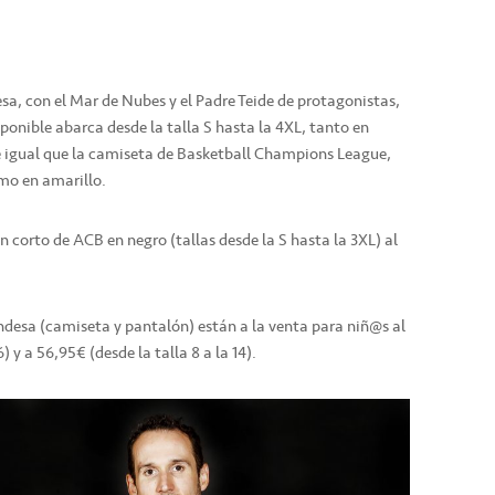
sa, con el Mar de Nubes y el Padre Teide de protagonistas,
sponible abarca desde la talla S hasta la 4XL, tanto en
 igual que la camiseta de Basketball Champions League,
mo en amarillo.
n corto de ACB en negro (tallas desde la S hasta la 3XL) al
desa (camiseta y pantalón) están a la venta para niñ@s al
6) y a 56,95€ (desde la talla 8 a la 14).