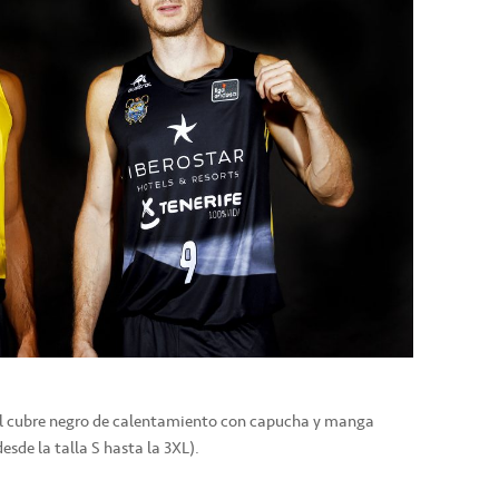
 el cubre negro de calentamiento con capucha y manga
esde la talla S hasta la 3XL).