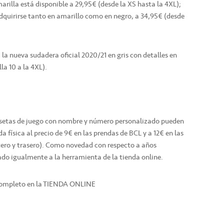
arilla está disponible a 29,95€ (desde la XS hasta la 4XL);
dquirirse tanto en amarillo como en negro, a 34,95€ (desde
 la nueva sudadera oficial 2020/21 en gris con detalles en
la 10 a la 4XL).
misetas de juego con nombre y número personalizado pueden
a física al precio de 9€ en las prendas de BCL y a 12€ en las
tero y trasero). Como novedad con respecto a años
rado igualmente a la herramienta de la tienda online.
 completo en la TIENDA ONLINE