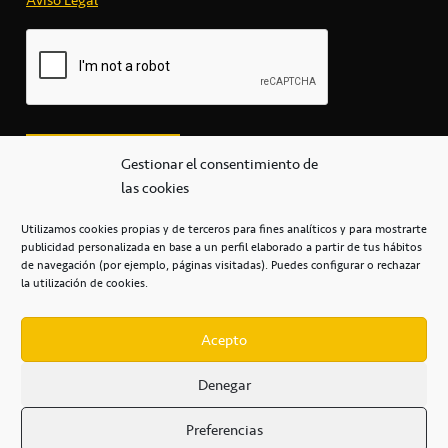
Aviso Legal
*
Gestionar el consentimiento de
las cookies
Utilizamos cookies propias y de terceros para fines analíticos y para mostrarte
publicidad personalizada en base a un perfil elaborado a partir de tus hábitos
secretaria@cbcanarias.es
de navegación (por ejemplo, páginas visitadas). Puedes configurar o rechazar
+34 922 253 684
+34 922 315 909
la utilización de cookies.
C/Mercedes, s/n, Pabellón Insular de Tenerife Santiago Martín
Casa del Deporte / 38108 – La Laguna
Acepto
Denegar
POLÍTICA DE PRIVACIDAD
/
POLÍTICA DE COOKIES
/
Preferencias
AVISO LEGAL
/
CONDICIONES