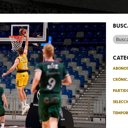
BUSC
Buscar.
CATE
ABONO
CRÓNIC
PARTID
SELECCI
TEMPO