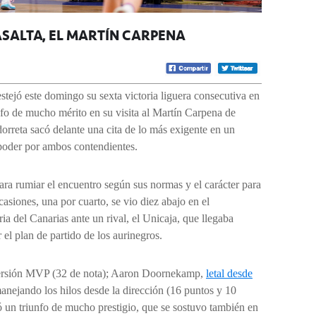
‘ASALTA’ EL MARTÍN CARPENA
estejó este domingo su sexta victoria liguera consecutiva en
iunfo de mucho mérito en su visita al Martín Carpena de
rreta sacó delante una cita de lo más exigente en un
 poder por ambos contendientes.
para rumiar el encuentro según sus normas y el carácter para
ocasiones, una por cuarto, se vio diez abajo en el
oria del Canarias ante un rival, el Unicaja, que llegaba
el plan de partido de los aurinegros.
versión MVP (32 de nota); Aaron Doornekamp,
letal desde
nejando los hilos desde la dirección (16 puntos y 10
mó un triunfo de mucho prestigio, que se sostuvo también en