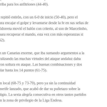
riba para los anfitriones (44-40).
 repitió estirón, con un 6-0 de inicio (50-40), pero el
ara encajar el golpe y levantarse desde la fe en sus señas de
idorreta movió el balón con criterio, al son de Marcelinho,
 para recuperar el mando, esta vez con más esperanzas si
62).
con un Canarias enorme, que iba sumando argumentos a la
tralizando las muchas virtudes del ataque andaluz daba
 con soltura en ataque. Las buenas combinaciones y dos
ular hasta los 14 puntos (61-75).
local (68-75 y 73-79), pero ya sin la continuidad
enerife lanzado, que acabó de dar su puñetazo sobre la
stigio. La sexta alegría consecutiva en otros tantos partidos
en la zona de privilegio de la Liga Endesa.