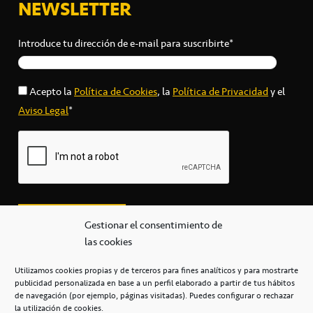
NEWSLETTER
Introduce tu dirección de e-mail para suscribirte*
Acepto la
Política de Cookies
, la
Política de Privacidad
y el
Aviso Legal
*
Gestionar el consentimiento de
las cookies
Utilizamos cookies propias y de terceros para fines analíticos y para mostrarte
publicidad personalizada en base a un perfil elaborado a partir de tus hábitos
secretaria@cbcanarias.es
de navegación (por ejemplo, páginas visitadas). Puedes configurar o rechazar
+34 922 253 684
+34 922 315 909
la utilización de cookies.