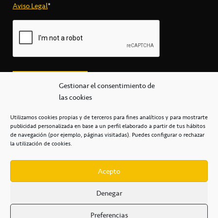
Aviso Legal
*
Gestionar el consentimiento de
las cookies
Utilizamos cookies propias y de terceros para fines analíticos y para mostrarte
publicidad personalizada en base a un perfil elaborado a partir de tus hábitos
secretaria@cbcanarias.es
de navegación (por ejemplo, páginas visitadas). Puedes configurar o rechazar
+34 922 253 684
+34 922 315 909
la utilización de cookies.
C/Mercedes, s/n, Pabellón Insular de Tenerife Santiago Martín
Casa del Deporte / 38108 – La Laguna
Acepto
Denegar
POLÍTICA DE PRIVACIDAD
/
POLÍTICA DE COOKIES
/
Preferencias