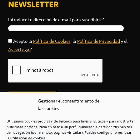
NEWSLETTER
Introduce tu dirección de e-mail para suscribirte*
Acepto la
Política de Cookies
, la
Política de Privacidad
y el
Aviso Legal
*
Gestionar el consentimiento de
las cookies
Utilizamos cookies propias y de terceros para fines analíticos y para mostrarte
publicidad personalizada en base a un perfil elaborado a partir de tus hábitos
secretaria@cbcanarias.es
de navegación (por ejemplo, páginas visitadas). Puedes configurar o rechazar
+34 922 253 684
+34 922 315 909
la utilización de cookies.