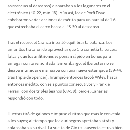
asistencias al descanso) disparaban a los laguneros en el
electrónico (40-22, min. 18). Aún así, los de Porfi Fisac
enhebraron varias acciones de mérito para un parcial de 1-6
que estrechaba el cerco hasta el 43-30 al descanso.
Tras el receso, el Granca intentó equilibrar la balanza. Los
amarillos trataron de aprovechar que Gio cometía la tercera
falta y que los anfitriones se ponían rápido en bonus para
amagar con la remontada, Sin embargo, el Iberostar no se
dejaba intimidar e insinuaba con una nueva estampida (59-44,
tras triple de Spencer). Irrumpió entonces Jacob Wiley, hasta
entonces inédito, con seis puntos consecutivos y Frankie
Ferrari, con dos triples lejanos (69-58), pero el Canarias
respondió con todo.
Huertas tiró de galones e impuso el ritmo que más le convenía
a los suyos; al tiempo que los aurinegros apretaban atrás y
colapsaban a su rival. La vuelta de Gio (su ausencia estuvo bien