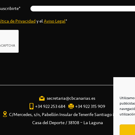
suscribirte*
ítica de Privacidad
y el
Aviso Legal
*
secretaria@cbcanarias.es
Utilizamo
publicida
+34 922 253 684
+34 922 315 909
navegació
C/Mercedes, s/n, Pabellón Insular de Tenerife Santiago Martín
utilizació
Casa del Deporte / 38108 – La Laguna