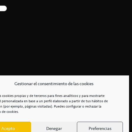
Gestionar el consentimiento de las cookies
s cookies propias y de terceros para fines analíticos y para mostrarte
d personalizada en base a un perfil elaborado a partir de tus hábitos de
n (por ejemplo, páginas visitadas). Puedes configurar o rechazar la
n de cookies.
Acepto
Denegar
Preferencias