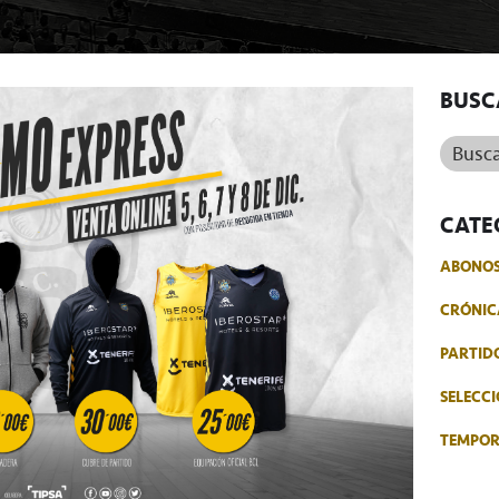
BUSC
Buscar.
CATE
ABONO
CRÓNIC
PARTID
SELECCI
TEMPO