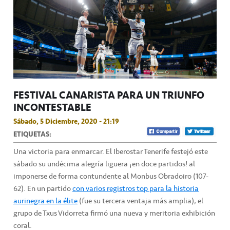
FESTIVAL CANARISTA PARA UN TRIUNFO
INCONTESTABLE
Sábado, 5 Diciembre, 2020 - 21:19
ETIQUETAS:
Una victoria para enmarcar. El Iberostar Tenerife festejó este
sábado su undécima alegría liguera ¡en doce partidos! al
imponerse de forma contundente al Monbus Obradoiro (107-
62). En un partido
con varios registros top para la historia
aurinegra en la élite
(fue su tercera ventaja más amplia), el
grupo de Txus Vidorreta firmó una nueva y meritoria exhibición
coral.