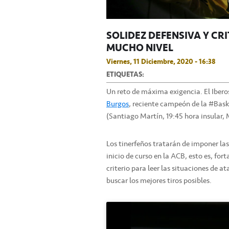
SOLIDEZ DEFENSIVA Y CR
MUCHO NIVEL
Viernes, 11 Diciembre, 2020 - 16:38
ETIQUETAS:
Un reto de máxima exigencia. El Iberos
Burgos
, reciente campeón de la #Baske
(Santiago Martín, 19:45 hora insular, M
Los tinerfeños tratarán de imponer la
inicio de curso en la ACB, esto es, for
criterio para leer las situaciones de 
buscar los mejores tiros posibles.