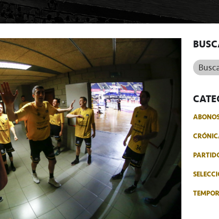
BUSC
Buscar.
CATE
ABONO
CRÓNIC
PARTID
SELECCI
TEMPO