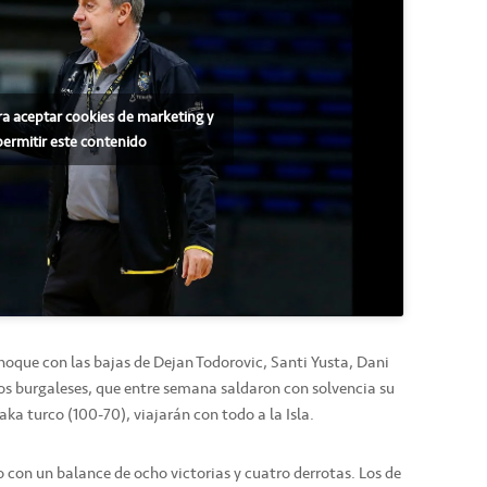
ra aceptar cookies de marketing y
permitir este contenido
choque con las bajas de Dejan Todorovic, Santi Yusta, Dani
los burgaleses, que entre semana saldaron con solvencia su
a turco (100-70), viajarán con todo a la Isla.
 con un balance de ocho victorias y cuatro derrotas. Los de